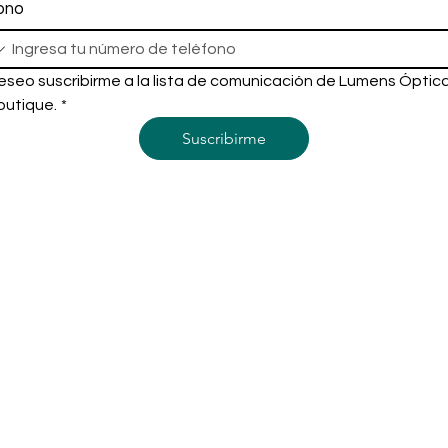
ono
eseo suscribirme a la lista de comunicación de Lumens Óptica
outique.
*
Suscribirme
Menú
Seguinos
Instagram
Nosotros
Agendar consulta
Servicios