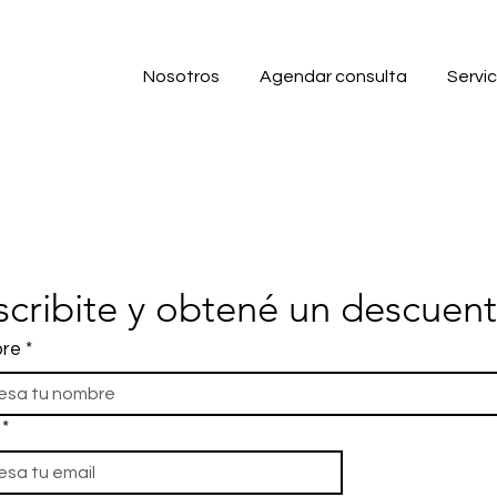
Nosotros
Agendar consulta
Servic
scribite y obtené un descuen
re
*
*