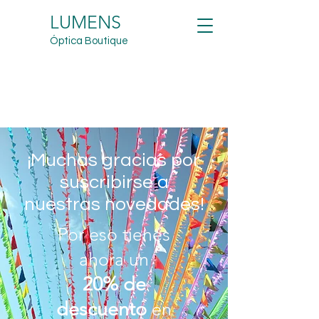
LUMENS
Óptica Boutique
¡Muchas gracias por
suscribirse a
nuestras novedades!
Por eso tienes
ahora un
20% de
descuento
en