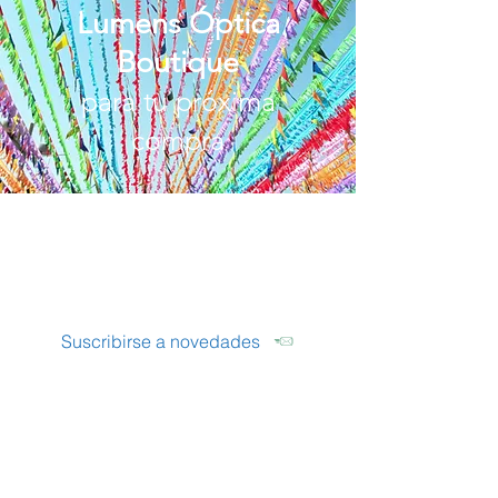
Lumens Óptica
Boutique
para tu próxima
compra
LUMENS
Óptica Boutique
Suscribirse a novedades
Seguinos
Instagram